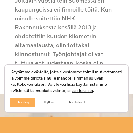
Joitakin vuosia tein Suomessa eri
kaupungeissa eri firmoille töitä. Kun
minulle soitettiin NHK
Rakennuksesta kesällä 2013 ja
ehdotettiin kuuden kilometrin
aitamaalausta, olin tottakai
kiinnostunut. Työnjohtajat olivat
tuttuja entuudestaan, koska olin
työskennellyt NHK:n aliurakoitsijalle.
Käytämme evästeitä, jotta sivustomme toimii mutkattomasti
ja voimme tarjota sinulle mahdollisimman sujuvan
käyttökokemuksen. Voit lukea lisää käyttämistämme
evästeistä tai muokata valintojasi
asetuksista
.
Hyväksy
Hylkää
Asetukset